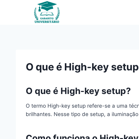
Pular
para
o
Conteúdo
O que é High-key setu
O que é High-key setup?
O termo High-key setup refere-se a uma técn
brilhantes. Nesse tipo de setup, a iluminaç
Como funciona o High-key