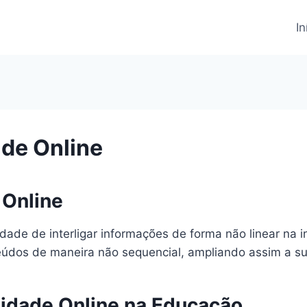
In
ade Online
 Online
dade de interligar informações de forma não linear na in
údos de maneira não sequencial, ampliando assim a sua
lidade Online na Educação