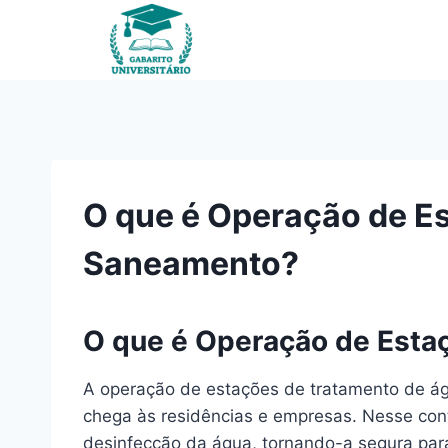
Pular
para
o
Conteúdo
O que é Operação de E
Saneamento?
O que é Operação de Esta
A operação de estações de tratamento de ág
chega às residências e empresas. Nesse con
desinfecção da água, tornando-a segura pa