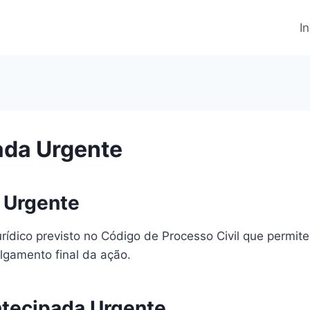
In
ada Urgente
 Urgente
urídico previsto no Código de Processo Civil que permit
lgamento final da ação.
ntecipada Urgente