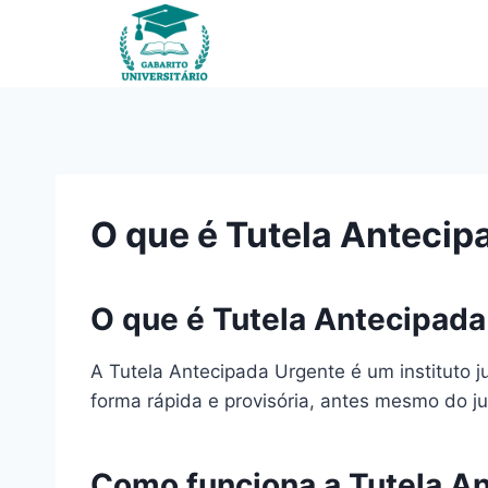
Pular
para
o
Conteúdo
O que é Tutela Antecip
O que é Tutela Antecipada
A Tutela Antecipada Urgente é um instituto j
forma rápida e provisória, antes mesmo do ju
Como funciona a Tutela A