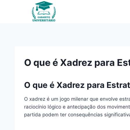
Pular
para
o
Conteúdo
O que é Xadrez para Es
O que é Xadrez para Estra
O xadrez é um jogo milenar que envolve estra
raciocínio lógico e antecipação dos movimen
partida podem ter consequências significativa