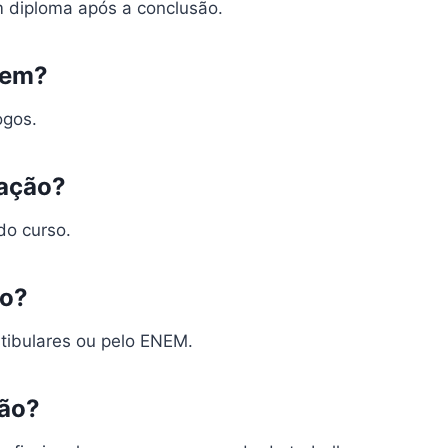
m diploma após a conclusão.
tem?
ogos.
ação?
do curso.
ão?
stibulares ou pelo ENEM.
ção?