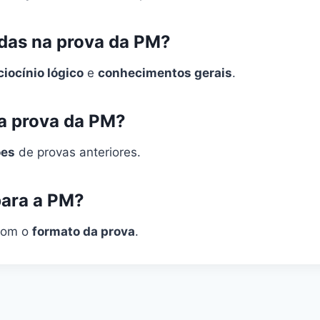
das na prova da PM?
ciocínio lógico
e
conhecimentos gerais
.
a prova da PM?
ões
de provas anteriores.
para a PM?
 com o
formato da prova
.