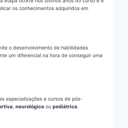
 etapa ocorre nos últimos anos do curso e é
aplicar os conhecimentos adquiridos em
rmite o desenvolvimento de habilidades
nte um diferencial na hora de conseguir uma
as especializações e cursos de pós-
ortiva
,
neurológica
ou
pediátrica
.