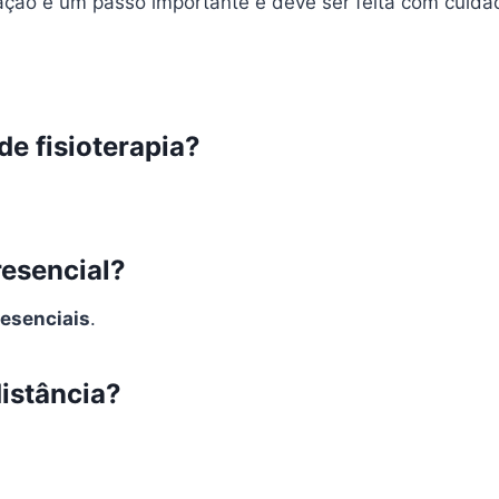
mação é um passo importante e deve ser feita com cuida
de fisioterapia?
resencial?
resenciais
.
distância?