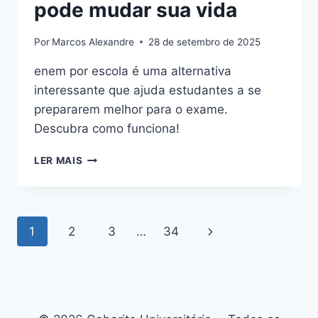
pode mudar sua vida
Por
Marcos Alexandre
28 de setembro de 2025
enem por escola é uma alternativa
interessante que ajuda estudantes a se
prepararem melhor para o exame.
Descubra como funciona!
ENEM
LER MAIS
POR
ESCOLA:
DESCUBRA
COMO
Navegação
Página
1
2
3
…
34
ISSO
PODE
da
Seguinte
MUDAR
SUA
Página
VIDA