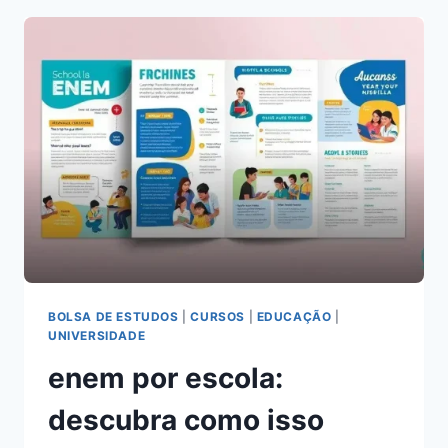
TUDO
QUE
VOCÊ
PRECISA
SABER
AGORA
BOLSA DE ESTUDOS
|
CURSOS
|
EDUCAÇÃO
|
UNIVERSIDADE
enem por escola:
descubra como isso