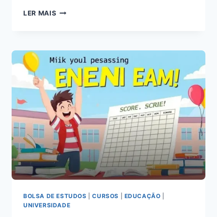
PRE
LER MAIS
ENEM
EM
BH:
DICAS
ESSENCIAIS
PARA
SE
PREPARAR
BEM!
BOLSA DE ESTUDOS
|
CURSOS
|
EDUCAÇÃO
|
UNIVERSIDADE