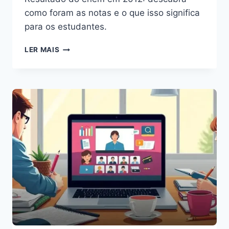
como foram as notas e o que isso significa
para os estudantes.
RESULTADO
LER MAIS
DO
ENEM
EM
2012:
DESCUBRA
AS
SURPRESAS
E
NOTAS