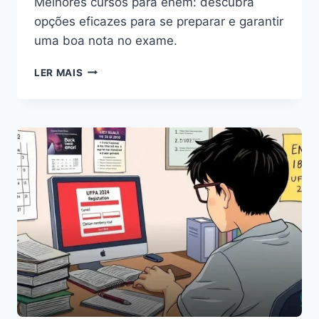
Melhores cursos para enem: descubra
opções eficazes para se preparar e garantir
uma boa nota no exame.
MELHORES
LER MAIS
CURSOS
PARA
ENEM
QUE
VÃO
TE
SURPREENDER
ESTE
ANO