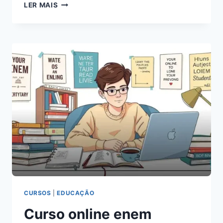
CURSO
LER MAIS
PREPARATÓRIO
PARA
O
ENEM
PRESENCIAL
QUE
GARANTE
APROVAÇÃO
CURSOS
|
EDUCAÇÃO
Curso online enem