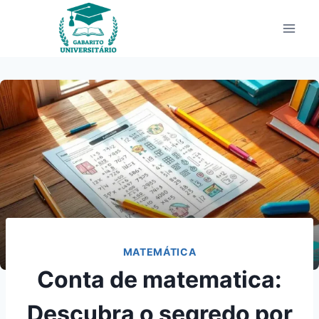
Pular
para
o
Conteúdo
MATEMÁTICA
Conta de matematica:
Descubra o segredo por