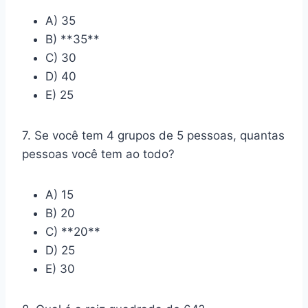
A) 35
B) **35**
C) 30
D) 40
E) 25
7. Se você tem 4 grupos de 5 pessoas, quantas
pessoas você tem ao todo?
A) 15
B) 20
C) **20**
D) 25
E) 30