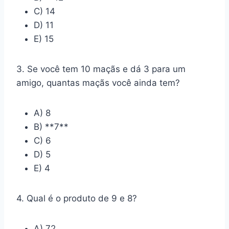
C) 14
D) 11
E) 15
3. Se você tem 10 maçãs e dá 3 para um
amigo, quantas maçãs você ainda tem?
A) 8
B) **7**
C) 6
D) 5
E) 4
4. Qual é o produto de 9 e 8?
A) 72