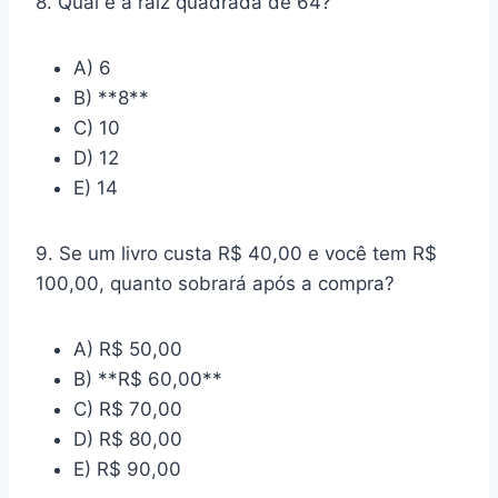
8. Qual é a raiz quadrada de 64?
A) 6
B) **8**
C) 10
D) 12
E) 14
9. Se um livro custa R$ 40,00 e você tem R$
100,00, quanto sobrará após a compra?
A) R$ 50,00
B) **R$ 60,00**
C) R$ 70,00
D) R$ 80,00
E) R$ 90,00