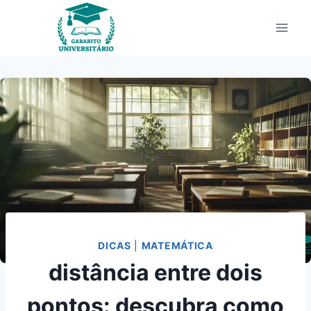
Pular
para
o
Conteúdo
DICAS
|
MATEMÁTICA
distância entre dois
pontos: descubra como