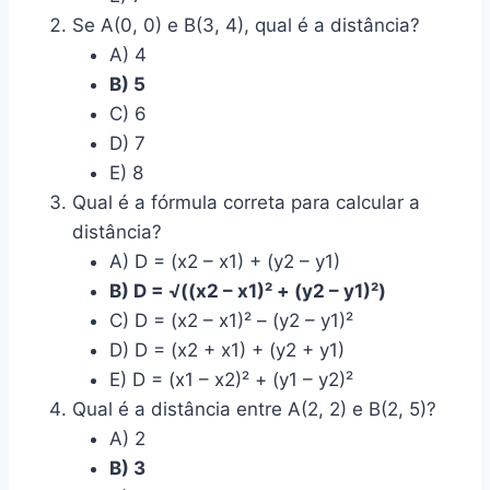
Se A(0, 0) e B(3, 4), qual é a distância?
A) 4
B) 5
C) 6
D) 7
E) 8
Qual é a fórmula correta para calcular a
distância?
A) D = (x2 – x1) + (y2 – y1)
B) D = √((x2 – x1)² + (y2 – y1)²)
C) D = (x2 – x1)² – (y2 – y1)²
D) D = (x2 + x1) + (y2 + y1)
E) D = (x1 – x2)² + (y1 – y2)²
Qual é a distância entre A(2, 2) e B(2, 5)?
A) 2
B) 3