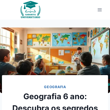
Pular
para
o
Conteúdo
GEOGRAFIA
Geografia 6 ano:
Descubra os segredos