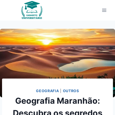
Pular
para
o
Conteúdo
GEOGRAFIA
|
OUTROS
Geografia Maranhão:
Descubra os segredos