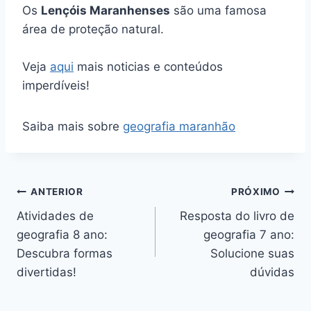
Os
Lençóis Maranhenses
são uma famosa
área de proteção natural.
Veja
aqui
mais noticias e conteúdos
imperdíveis!
Saiba mais sobre
geografia maranhão
Navegação
ANTERIOR
PRÓXIMO
Atividades de
Resposta do livro de
de
geografia 8 ano:
geografia 7 ano:
Post
Descubra formas
Solucione suas
divertidas!
dúvidas