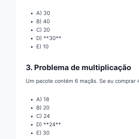
A) 30
B) 40
C) 20
D) **30**
E) 10
3. Problema de multiplicação
Um pacote contém 6 maçãs. Se eu comprar 4
A) 18
B) 20
C) 24
D) **24**
E) 30