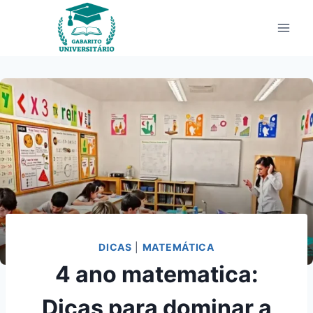
Pular
para
o
Conteúdo
DICAS
|
MATEMÁTICA
4 ano matematica:
Dicas para dominar a