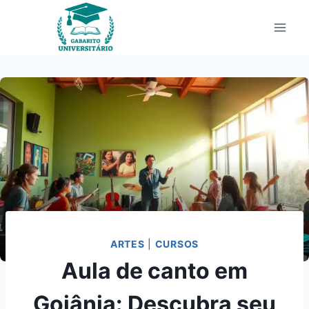
Pular
para
o
Conteúdo
ARTES
|
CURSOS
Aula de canto em
Goiânia: Descubra seu