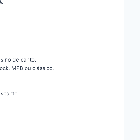
ê.
sino de canto.
rock, MPB ou clássico.
esconto.