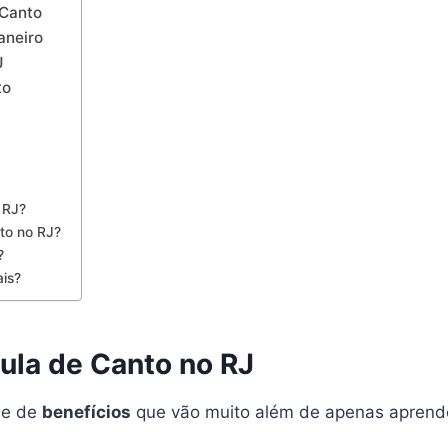
 Canto
aneiro
J
to
 RJ?
nto no RJ?
?
ais?
ula de Canto no RJ
ie de
benefícios
que vão muito além de apenas aprender