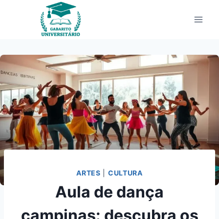
Pular
para
o
Conteúdo
ARTES
|
CULTURA
Aula de dança
campinas: descubra os