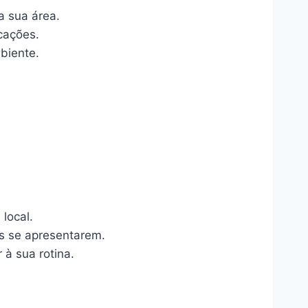
a sua área.
cações.
biente.
local.
s se apresentarem.
 à sua rotina.