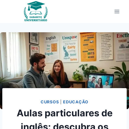
Pular
para
o
Conteúdo
CURSOS
|
EDUCAÇÃO
Aulas particulares de
inglês: descubra os