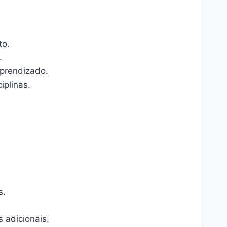
to.
.
aprendizado.
iplinas.
s.
s adicionais.