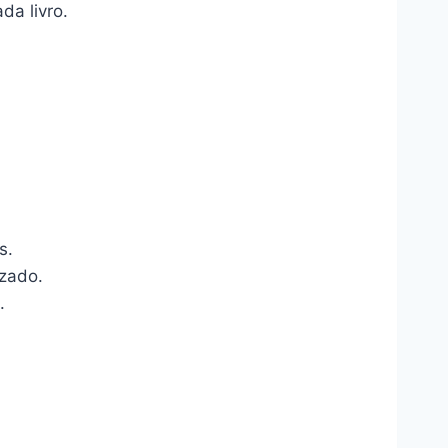
da livro.
s.
izado.
.