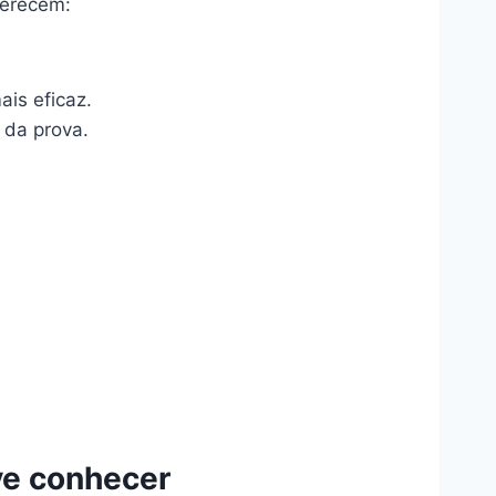
ferecem:
is eficaz.
 da prova.
ve conhecer