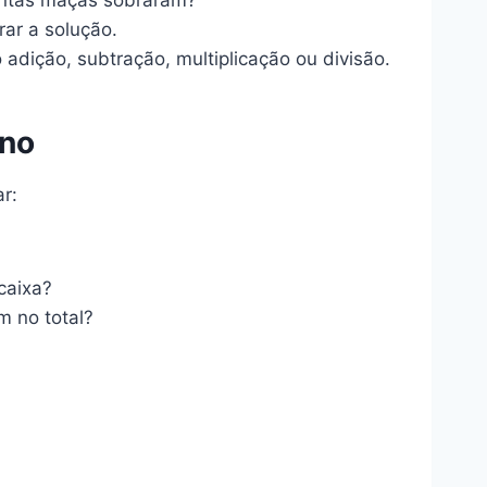
ar a solução.
adição, subtração, multiplicação ou divisão.
ano
r:
caixa?
m no total?