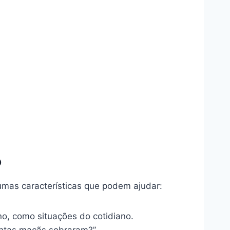
o
umas características que podem ajudar:
o, como situações do cotidiano.
antas maçãs sobraram?”