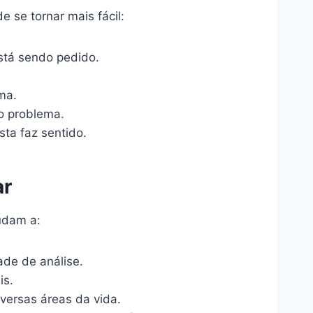
 se tornar mais fácil:
está sendo pedido.
ma.
o problema.
sta faz sentido.
ar
udam a:
ade de análise.
is.
versas áreas da vida.