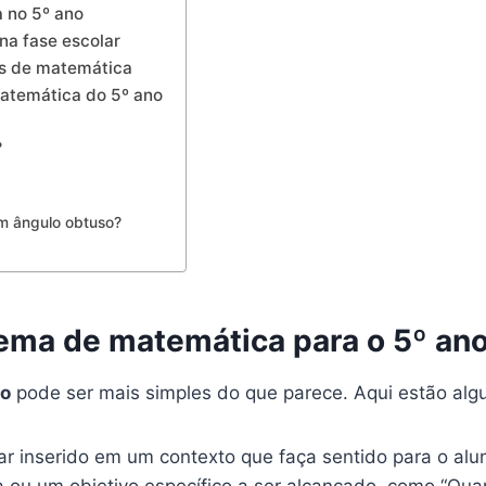
 no 5º ano
na fase escolar
as de matemática
matemática do 5º ano
?
um ângulo obtuso?
ema de matemática para o 5º an
no
pode ser mais simples do que parece. Aqui estão alg
 inserido em um contexto que faça sentido para o alun
ou um objetivo específico a ser alcançado, como “Qu