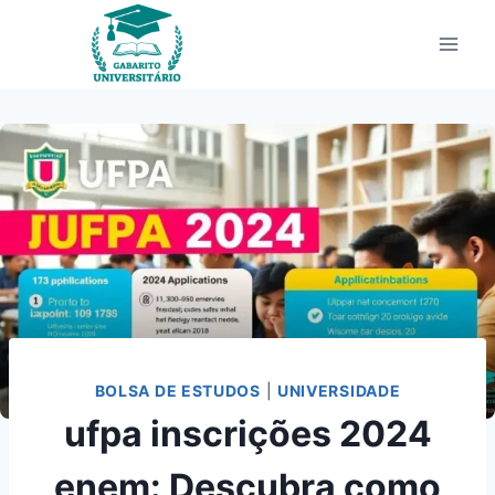
Pular
para
o
Conteúdo
BOLSA DE ESTUDOS
|
UNIVERSIDADE
ufpa inscrições 2024
enem: Descubra como