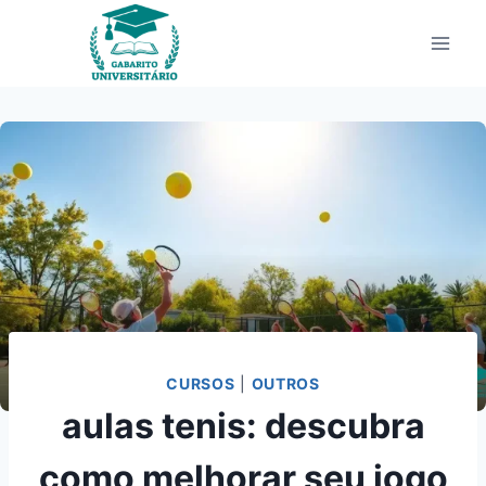
Pular
para
o
Conteúdo
CURSOS
|
OUTROS
aulas tenis: descubra
como melhorar seu jogo