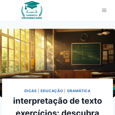
Pular
para
o
Conteúdo
DICAS
|
EDUCAÇÃO
|
GRAMÁTICA
interpretação de texto
exercícios: descubra