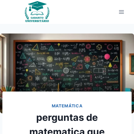
Pular
para
o
Conteúdo
MATEMÁTICA
perguntas de
matematica que